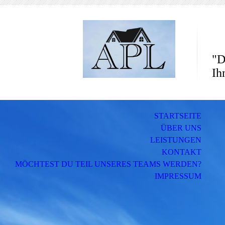
"D
Ih
STARTSEITE
ÜBER UNS
LEISTUNGEN
KONTAKT
MÖCHTEST DU TEIL UNSERES TEAMS WERDEN?
IMPRESSUM