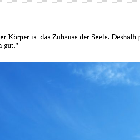
A
P
L
mbulanter
flegedienst
antzen
er Körper ist das Zuhause der Seele. Deshalb 
n gut."